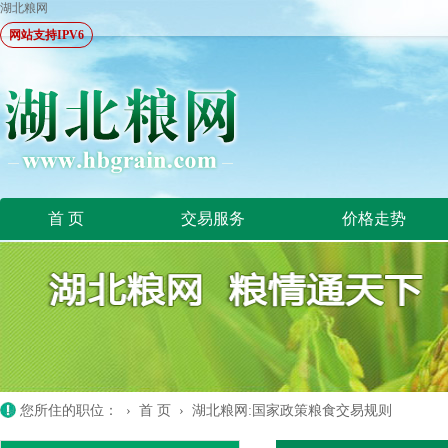
湖北粮网
网站支持IPV6
首 页
交易服务
价格走势
您所住的职位： ›
首 页
›
湖北粮网:国家政策粮食交易规则